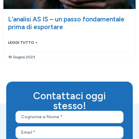
L’analisi AS IS – un passo fondamentale
prima di esportare
LEGGI TUTTO >
19 Giugno 2023
Contattaci oggi
stesso!